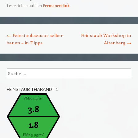
Lesezeichen auf den
Permanentlink
.
Beitrags-Navigation
←
Feinstaubsensor selber
Feinstaub Workshop in
bauen – in Dipps
Altenberg
→
Suche
FEINSTAUB THARANDT 1
PM10 µg/m³
3.8
1.8
PM2.5 µg/m³