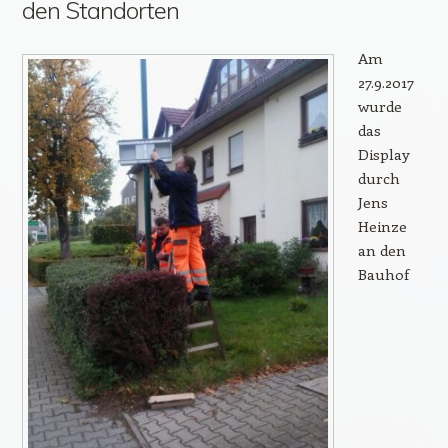
den Standorten
Am
27.9.2017
wurde
das
Display
durch
Jens
Heinze
an den
Bauhof