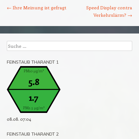
←
Ihre Meinung ist gefragt
Speed Display contra
Verkehrslärm?
→
Suche
FEINSTAUB THARANDT 1
PM10 µg/m³
5.8
1.7
PM2.5 µg/m³
08.08. 07:04
FEINSTAUB THARANDT 2