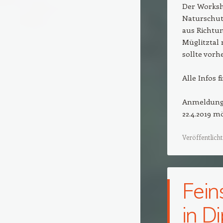
Der Worksh
Naturschut
aus Richtun
Müglitztal 
sollte vorh
Alle Infos 
Anmeldunge
22.4.2019 mö
Veröffentlicht
Fein
in D