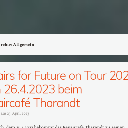
Archiv:
Allgemein
irs for Future on Tour 20
 26.4.2023 beim
ircafé Tharandt
t am
23. April 2023
h, dem 26.4.2023 bekommt das Repaircafé Tharandt zu seinen