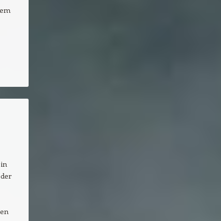
dem
 in
 der
nen