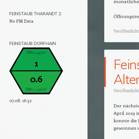
monatlichen
FEINSTAUB THARANDT 2
Öffnungsze
No PM Data
Veröffentlicht
FEINSTAUB DORFHAIN
PM10 µg/m³
Fein
1
Alte
0.6
PM2.5 µg/m³
Veröffentlich
07.08. 16:52
Der nächst
April 2019 
konnte die
gewonnen 