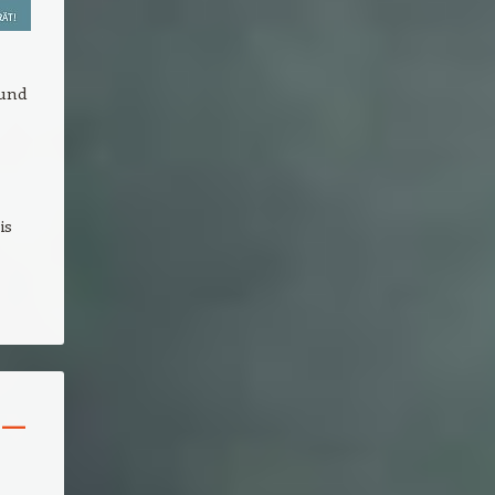
 und
is
 –