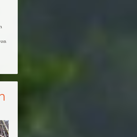
n
von
n