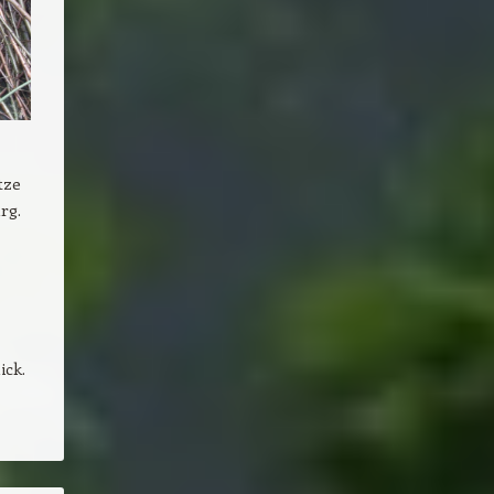
tze
rg.
ick.