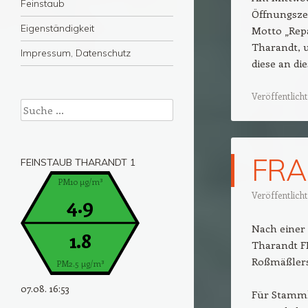
Feinstaub
Öffnungsze
Eigenständigkeit
Motto „Repa
Tharandt, u
Impressum, Datenschutz
diese an d
Veröffentlicht
Suche
FRA
FEINSTAUB THARANDT 1
PM10 µg/m³
Veröffentlich
4.9
Nach einer 
1.8
Tharandt F
Roßmäßlerst
PM2.5 µg/m³
07.08. 16:53
Für Stammku