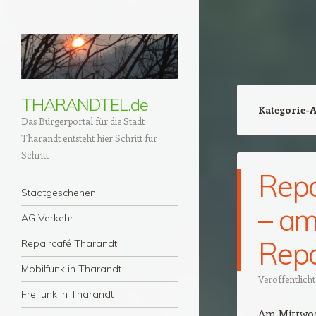
THARANDTEL.de
Kategorie-
Das Bürgerportal für die Stadt
Tharandt entsteht hier Schritt für
Schritt
Repa
Menü
Zum Inhalt springen
Stadtgeschehen
– am
AG Verkehr
Repa
Repaircafé Tharandt
Mobilfunk in Tharandt
Veröffentlich
Freifunk in Tharandt
Am Mittwoc