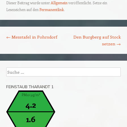
Dieser Beitrag wurde unter
Allgemein
veröffentlicht. Setze ein
Lesezeichen auf den
Permanentlink
.
Beitrags-Navigation
←
Messtafel in Pohrsdorf
Den Burgberg auf Stock
setzen
→
Suche
FEINSTAUB THARANDT 1
PM10 µg/m³
4.2
1.6