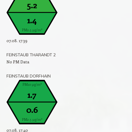
5.2
1.4
PM2.5 µg/m³
07.08. 17:39
FEINSTAUB THARANDT 2
No PM Data
FEINSTAUB DORFHAIN
PM10 µg/m³
1.7
0.6
PM2.5 µg/m³
07.08. 17:40