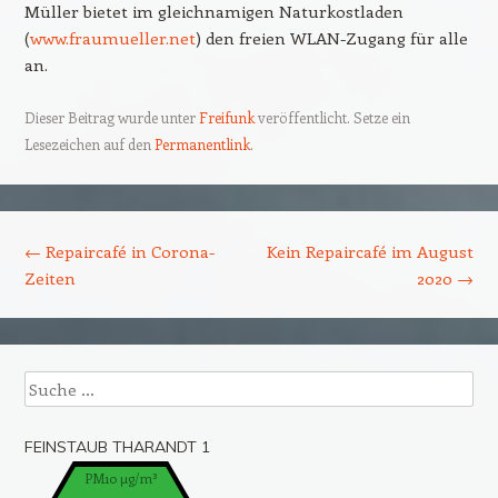
Müller bietet im gleichnamigen Naturkostladen
(
www.fraumueller.net
) den freien WLAN-Zugang für alle
an.
Dieser Beitrag wurde unter
Freifunk
veröffentlicht. Setze ein
Lesezeichen auf den
Permanentlink
.
Beitrags-Navigation
←
Repaircafé in Corona-
Kein Repaircafé im August
Zeiten
2020
→
Suche
FEINSTAUB THARANDT 1
PM10 µg/m³